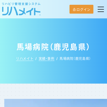
ログイン
lock_open
馬場病院（鹿児島県）
リハメイト
/
実績・事例
/
馬場病院（鹿児島県）