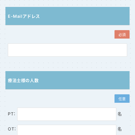
E-Mailアドレス
必須
療法士様の人数
任意
PT：
名
OT：
名