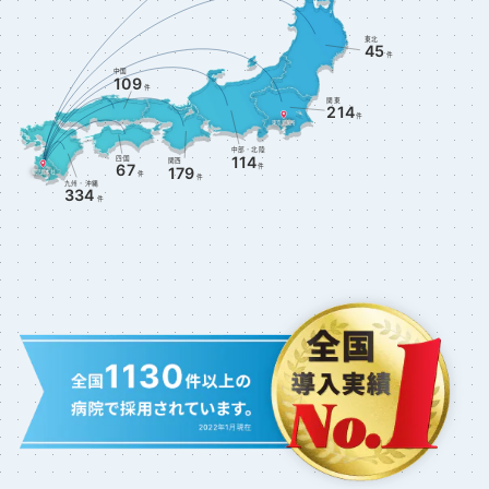
東北
45
件
中国
109
件
関東
214
件
東京営業所
中部・北陸
114
四国
関西
件
67
179
鹿児島本社
件
件
九州・沖縄
334
件