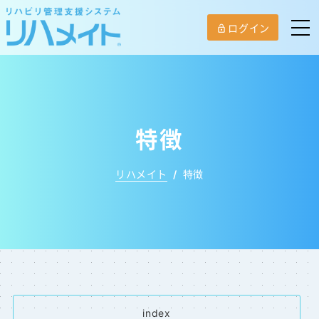
ログイン
lock_open
特徴
リハメイト
/
特徴
index