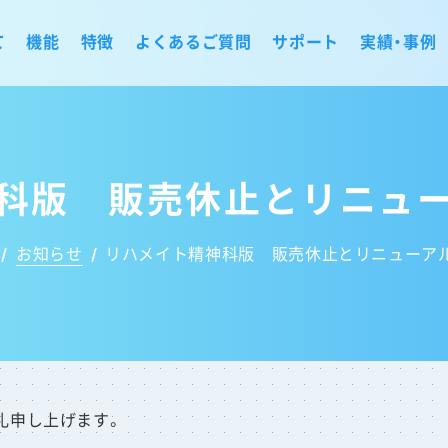
て
機能
特徴
よくあるご質問
サポート
実績・事例
科版 販売休止とリニュ
/
お知らせ
/
リハメイト精神科版 販売休止とリニューア
礼申し上げます。