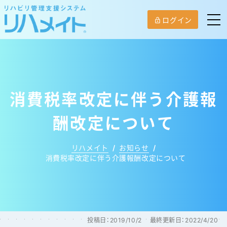
ログイン
lock_open
消費税率改定に伴う介護報
酬改定について
リハメイト
/
お知らせ
/
消費税率改定に伴う介護報酬改定について
投稿日：
2019/10/2
最終更新日：
2022/4/20