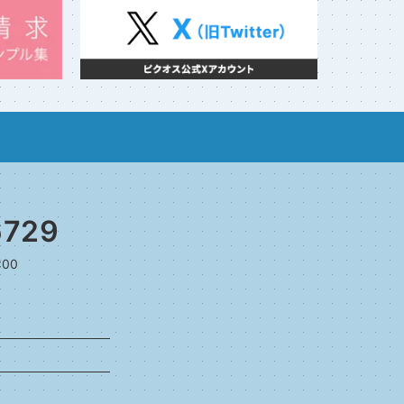
6729
:00