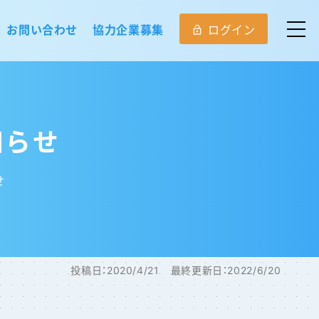
お問い合わせ
協力企業募集
ログイン
lock_open
知らせ
せ
投稿日：
2020/4/21
最終更新日：
2022/6/20