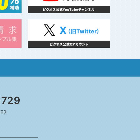
6729
:00